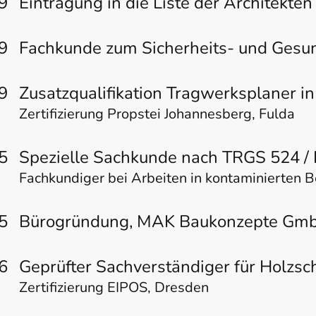
9
Eintragung in die Liste der Architekte
9
Fachkunde zum Sicherheits- und Gesun
9
Zusatzqualifikation Tragwerksplaner i
Zertifizierung Propstei Johannesberg, Fulda
5
Spezielle Sachkunde nach TRGS 524 
Fachkundiger bei Arbeiten in kontaminierten 
5
Bürogründung, MAK Baukonzepte Gm
6
Geprüfter Sachverständiger für Holzsc
Zertifizierung EIPOS, Dresden