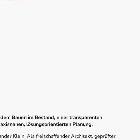
tzen wir auf die stetige
d Sachverständigen.
 dem Bauen im Bestand, einer transparenten
axisnahen, lösungsorientierten Planung.
er Klein. Als freischaffender Architekt, geprüfter