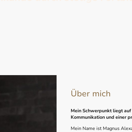
ordert ein hohes Maß an Fachkompetenz. Daher se
wissens und die Kooperation mit Fachplanern un
Über mich
Mein Schwerpunkt liegt auf
Kommunikation und einer pr
Mein Name ist Magnus Alexand